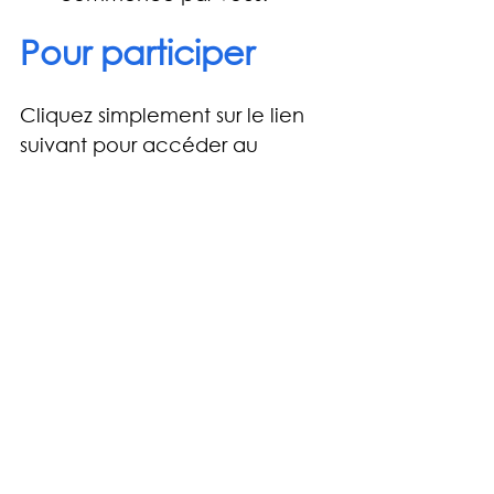
Pour participer
Cliquez simplement sur le lien 
suivant pour accéder au 
formulaire :
👉 
Participer au questionnaire 
"Travailler avec la fibromyalgie"
Nous vous remercions 
chaleureusement pour votre 
temps, votre confiance et votre 
engagement. Votre 
participation est essentielle 
pour faire entendre la voix des 
personnes vivant avec la 
fibromyalgie.