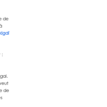
e de 
à 
igaï 
 
: 
gai. 
veut 
e de 
s 