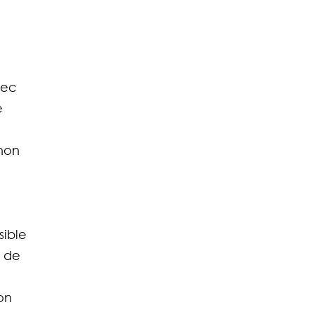
vec 
e 
non 
ible 
 de 
on 