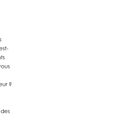
s 
est-
ts 
vous 
eur ?
 
 des 