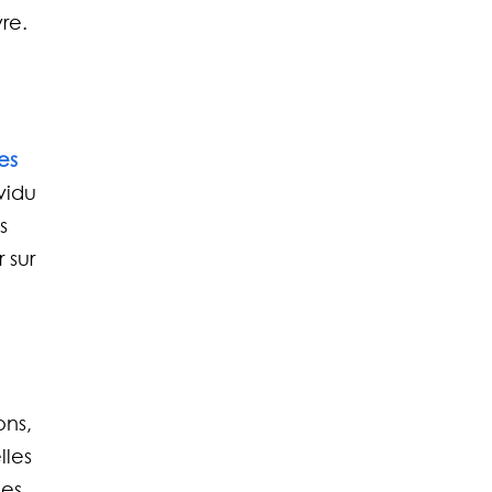
re.
es
vidu 
s 
 sur 
 
 
ns, 
les 
es 