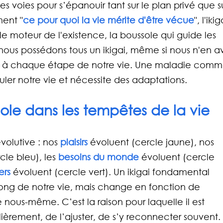
es voies pour s’épanouir tant sur le plan privé que su
ment "
ce pour quoi la vie mérite d'être vécue
", l'ikig
 le moteur de l'existence, la boussole qui guide les 
 nous possédons tous un ikigai, même si nous n'en a
ue à chaque étape de notre vie. Une maladie comme
uler notre vie et nécessite des adaptations.
ssole dans les tempêtes de la vie
volutive : nos 
plaisirs 
évoluent (cercle jaune), nos 
cle bleu), les 
besoins du monde
 évoluent (cercle 
ers
 évoluent (cercle vert). Un ikigai fondamental 
long de notre vie, mais change en fonction de 
e nous-même. C’est la raison pour laquelle il est 
lièrement, de l’ajuster, de s’y reconnecter souvent.