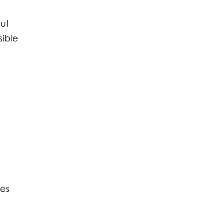
ut 
ible 
 
es 