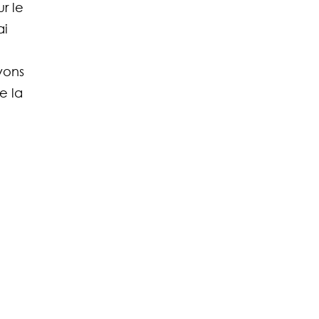
r le 
ai 
vons 
 la 