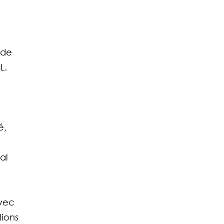
de 
L.
é, 
al 
vec 
ions 