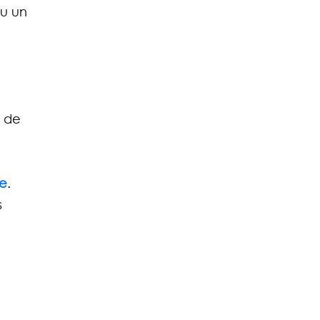
u un 
n de 
le
. 
 