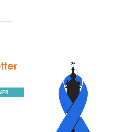
tter
NER