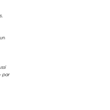
 
, 
 
un 
ssi 
 par 
 