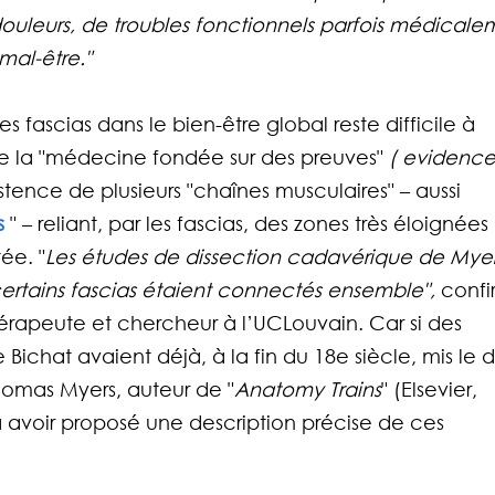
douleurs, de troubles fonctionnels parfois médicale
al-être."
es fascias dans le bien-être global reste difficile à 
e la "médecine fondée sur des preuves" 
( evidence
istence de plusieurs "chaînes musculaires" – aussi 
s
 " – reliant, par les fascias, des zones très éloignées
ée. "
Les études de dissection cadavérique de Myer
ertains fascias étaient connectés ensemble", 
confi
rapeute et chercheur à l’UCLouvain. Car si des 
ichat avaient déjà, à la fin du 18e siècle, mis le d
Thomas Myers, auteur de "
Anatomy Trains
"
(Elsevier, 
 à avoir proposé une description précise de ces 