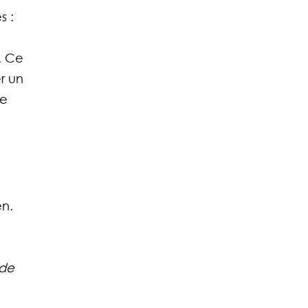
 : 
. Ce 
r un 
e 
n. 
 
 de 