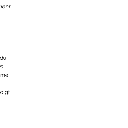
ment 
 
 du 
s 
rme 
oigt 