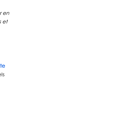
r en 
 et 
te 
ls 