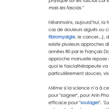
physique sur les fascias car e
mais les fascias."
Néanmoins, aujourd’hui, la 
cas de douleurs aiguës ou ch
fibromyalgie
, le cancer...), 
existe plusieurs approches d
années 80 par le Français Da
approche manuelle repose sur
quoi le fasciathérapeute va
particulièrement douces, vis
Même si la science n’a à ce 
pour "soigner", pour Anh Ph
efficace pour "
soulager
". 
"La