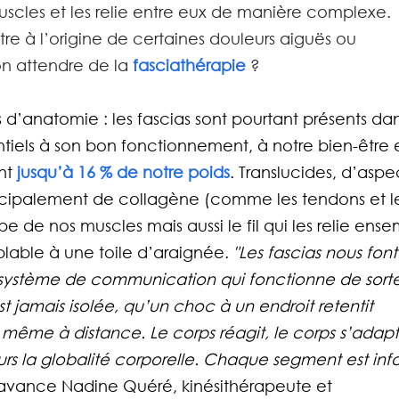
muscles et les relie entre eux de manière complexe. 
 être à l’origine de certaines douleurs aiguës ou 
n attendre de la 
fasciathérapie
 ?
s d’anatomie : les fascias sont pourtant présents dan
tiels à son bon fonctionnement, à notre bien-être e
nt 
jusqu’à 16 % de notre poids
. Translucides, d’aspe
incipalement de collagène (comme les tendons et le
ppe de nos muscles mais aussi le fil qui les relie ens
able à une toile d’araignée. 
"Les fascias nous font
un système de communication qui fonctionne de sort
 jamais isolée, qu’un choc à un endroit retentit 
t, même à distance. Le corps réagit, le corps s’adapt
urs la globalité corporelle. Chaque segment est inf
avance Nadine Quéré, kinésithérapeute et 