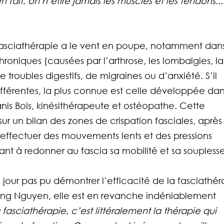
n fait, on n’étire jamais les muscles et les tendons...
fasciathérapie a le vent en poupe, notamment dans
roniques (causées par l’arthrose, les lombalgies, la
de troubles digestifs, de migraines ou d’anxiété. S’il 
ifférentes, la plus connue est celle développée dans
nis Bois, kinésithérapeute et ostéopathe. Cette 
 un bilan des zones de crispation fasciales, après
 effectuer des mouvements lents et des pressions 
ant à redonner au fascia sa mobilité et sa souplesse
jour pas pu démontrer l’efficacité de la fasciathér
ong Nguyen, elle est en revanche indéniablement 
 fasciathérapie, c’est littéralement la thérapie qui 