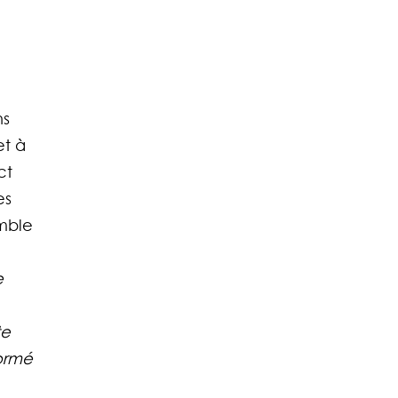
s 
t à 
ct 
s 
emble 
 
e 
e 
ormé 