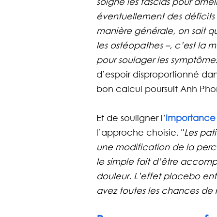
soigne les fascias pour amélio
éventuellement des déficits s
manière générale, on sait que
les ostéopathes –, c’est la
pour soulager les symptômes
d’espoir disproportionné dan
bon calcul poursuit Anh Ph
Et de souligner l’
importance 
l’approche choisie. "
Les pat
une modification de la perce
le simple fait d’être accom
douleur. L’effet placebo ent
avez toutes les chances de r