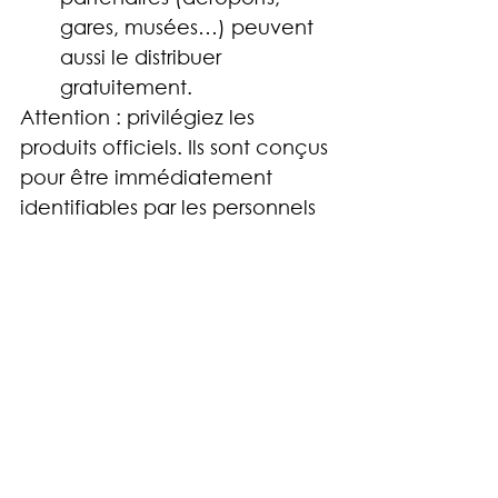
gares, musées…) peuvent 
aussi le distribuer 
gratuitement.
Attention : privilégiez les 
produits officiels. Ils sont conçus 
pour être immédiatement 
identifiables par les personnels 
formés et respecter la charte 
d’usage du programme.
Une action que 
MY FIBRO soutient
Chez 
MY FIBRO
, nous croyons à 
l’importance de
rendre visible 
ce qui ne se voit pas
. Le 