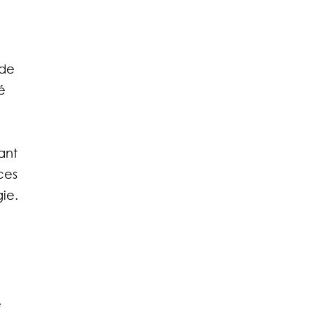
de 
é 
 
ant 
ces 
gie.
 