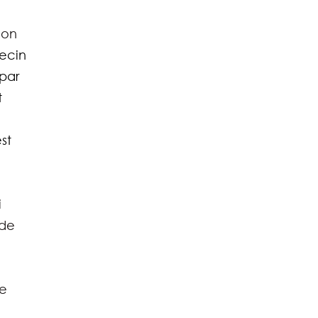
ion 
ecin 
par 
 
st 
 
de 
e 