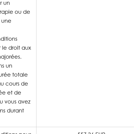
r un 
érapie ou de 
à une 
ditions 
le droit aux 
majorées.
ns un 
rée totale 
au cours de 
ée et de 
u vous avez 
ns durant 