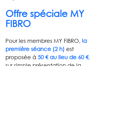
Offre spéciale MY 
FIBRO
Pour les membres MY FIBRO, 
la 
première séance (2 h)
est 
proposée à 
50 € au lieu de 60 €
,
sur simple présentation de la 
carte de membre
.
Renseignements : 
https://www.centreikigai.be/
C’est une
 belle opportunité
 de 
découvrir la richesse de la 
médecine traditionnelle 