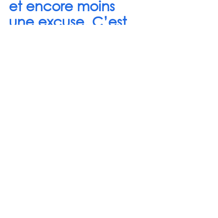
et encore moins 
une excuse. C’est 
une épreuve réelle 
qui demande 
compréhension, 
respect et solidarité. 
Respectons celles et 
ceux qui la vivent 
réellement. Que 
cessent les 
comportements 
opportunistes qui 
alimentent les 
préjugés !