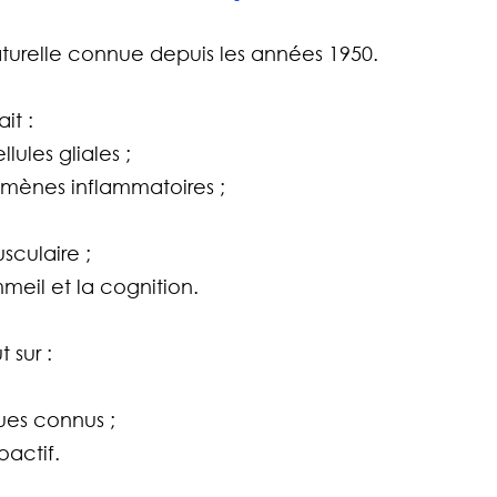
turelle connue depuis les années 1950.
it :
lules gliales ;
mènes inflammatoires ;
sculaire ;
mmeil et la cognition.
 sur :
ues connus ;
oactif.