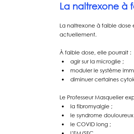
La naltrexone à 
La naltrexone à faible dose e
actuellement.
À faible dose, elle pourrait :
agir sur la microglie ;
moduler le système immu
diminuer certaines cytok
Le Professeur Masquelier expli
la fibromyalgie ;
le syndrome douloureux
le COVID long ;
l’EM/SFC.