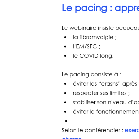
Le pacing : appr
Le webinaire insiste beauco
la fibromyalgie ;
l’EM/SFC ;
le COVID long.
Le pacing consiste à :
éviter les “crashs” après 
respecter ses limites ;
stabiliser son niveau d’ac
éviter le fonctionnemen
Selon le conférencier : 
exerc