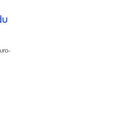
du 
uro-