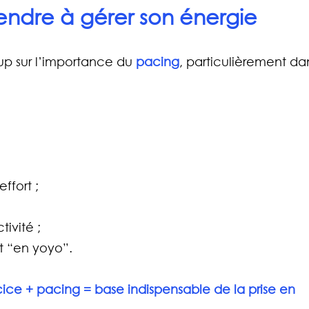
endre à gérer son énergie
up sur l’importance du 
pacing
, particulièrement dan
effort ;
tivité ;
t “en yoyo”.
ice + pacing = base indispensable de la prise en 