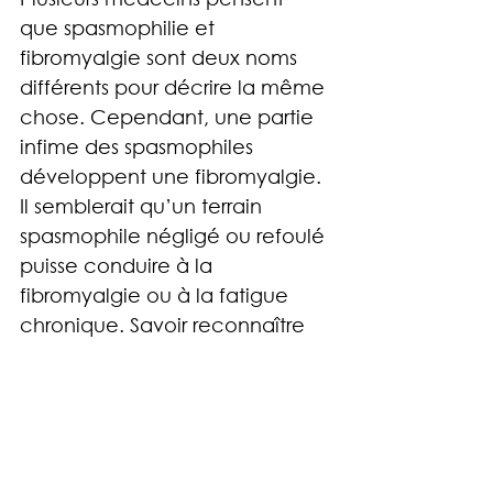
que spasmophilie et 
fibromyalgie sont deux noms 
différents pour décrire la même 
chose. Cependant, une partie 
infime des spasmophiles 
développent une fibromyalgie. 
Il semblerait qu’un terrain 
spasmophile négligé ou refoulé 
puisse conduire à la 
fibromyalgie ou à la fatigue 
chronique. Savoir reconnaître 
et équilibrer un terrain 
spasmophile pourrait limiter 
l’apparition de ces syndromes, 
car la spasmophilie serait avant 
tout un mécanisme de 