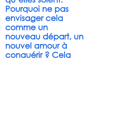
Pourquoi ne pas 
envisager cela 
comme un 
nouveau départ, un 
nouvel amour à 
conquérir ? Cela 
pourrait même 
pimenter votre 
nouvelle vie intime. 
Il n’y a pas que la 
maladie qui fait 
changer les choses : 
l’âge et la durée 
aussi font se 