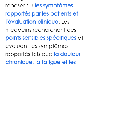
reposer sur 
les symptômes 
rapportés par les patients et 
l'évaluation clinique
. Les 
médecins recherchent des 
points sensibles spécifiques
 et 
évaluent les symptômes 
rapportés tels que 
la douleur 
chronique, la fatigue et les 
troubles cognitifs
. En l’absence 
d’anomalies (notamment 
inflammatoires) et en cas de 
douleurs intenses pendant 
plusieurs mois, le spécialiste 
pourra confirmer une 
fibromyalgie.