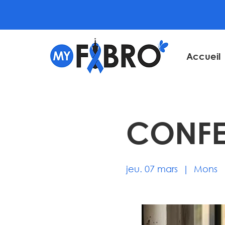
Accueil
CONFE
jeu. 07 mars
  |  
Mons