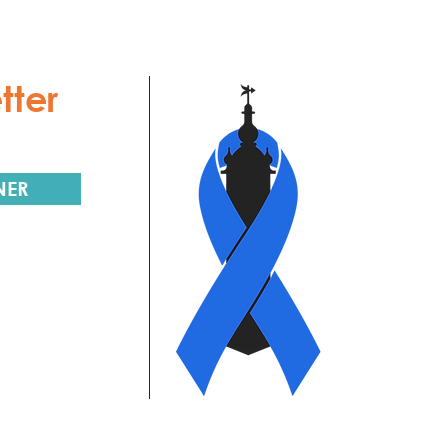
tter
NER