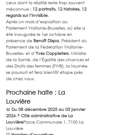
ceux dont la réalité reste trop souvent 
méconnue : 
12 portraits, 12 histoires, 12 
regards sur l’invisible
.
Après un mois d’exposition au 
Parlement Wallonie-Bruxelles, où elle a 
été inaugurée le 1er octobre en 
présence de 
Benoît Dispa
, Président du 
Parlement de la Fédération Wallonie-
Bruxelles, et d’
Yves Coppieters
, Ministre 
de la Santé, de l’Égalité des chances et 
des Droits des femmes (FWB), la tournée 
se poursuit et fera bientôt étape près 
de chez vous.
Prochaine halte : La 
Louvière
📅 
Du 08 décembre 2025 au 05 janvier 
2026
📍 
Cité administrative de La 
Louvière
Place Communale 1, 7100 La 
Louvière
🕗 
Horaires d’ouverture