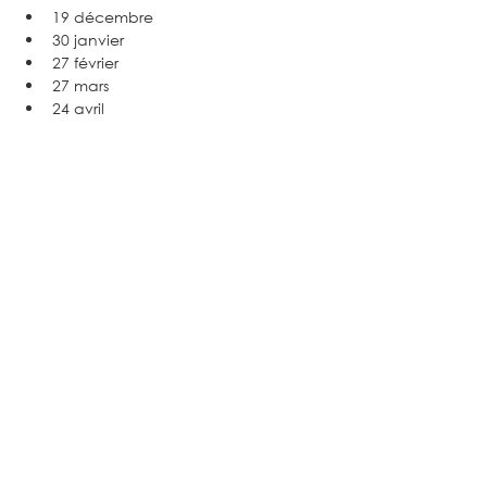
19 décembre
30 janvier
27 février
27 mars
24 avril
29 mai
26 juin 
(à confirmer)
Partager cet événement
Inscrivez-vous à notre newsletter
E-mail
S'ABONNER