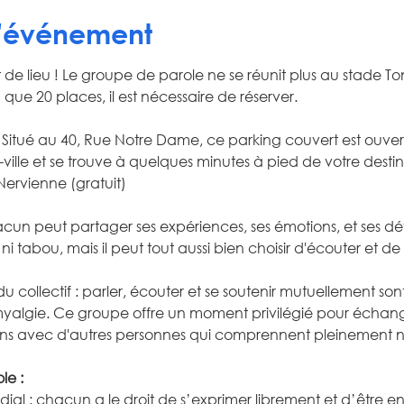
l'événement
de lieu ! Le groupe de parole ne se réunit plus au stade To
 que 20 places, il est nécessaire de réserver.
 : Situé au 40, Rue Notre Dame, ce parking couvert est ouvert 
ille et se trouve à quelques minutes à pied de votre destin
e Nervienne (gratuit)
un peut partager ses expériences, ses émotions, et ses dé
i tabou, mais il peut tout aussi bien choisir d'écouter et de
 collectif : parler, écouter et se soutenir mutuellement sont
myalgie. Ce groupe offre un moment privilégié pour échange
s liens avec d'autres personnes qui comprennent pleinement no
le :
imordial : chacun a le droit de s’exprimer librement et d’être 