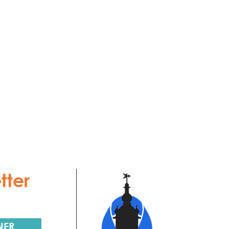
tter
NER