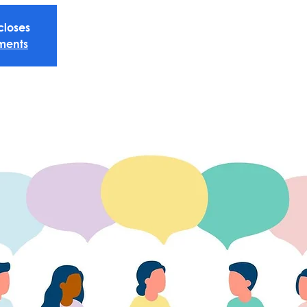
 closes
ments