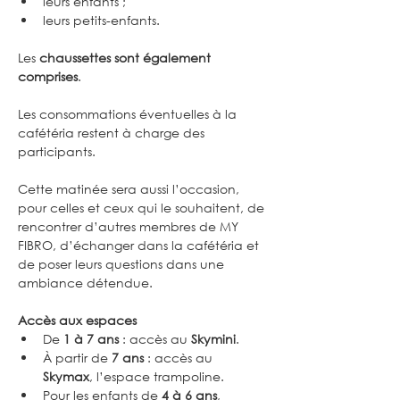
leurs enfants ;
leurs petits-enfants.
Les 
chaussettes sont également 
comprises
.
Les consommations éventuelles à la 
cafétéria restent à charge des 
participants.
Cette matinée sera aussi l’occasion, 
pour celles et ceux qui le souhaitent, de 
rencontrer d’autres membres de MY 
FIBRO, d’échanger dans la cafétéria et 
de poser leurs questions dans une 
ambiance détendue.
Accès aux espaces
De 
1 à 7 ans
 : accès au 
Skymini
.
À partir de 
7 ans
 : accès au 
Skymax
, l’espace trampoline.
Pour les enfants de 
4 à 6 ans
, 