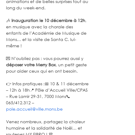
animations et de belles surprises tout au 
long du week-end.
🎶 
Inauguration le 10 décembre à 12h
, 
en musique avec la chorale des 
enfants de l’Académie de Musique de 
Mons… et la visite de Santa C. lui-
même !
💌 N’oubliez pas : vous pourrez aussi y 
déposer votre Merry Box
, un petit geste 
pour aider ceux qui en ont besoin.
👉 Infos pratiques :📅 10 & 11 décembre 
– 12h à 18h📍 Pôle d’Accueil Ville/CPAS 
– Rue Lamir 29-31, 7000 Mons📞 
065/412.312 – 
pole.accueil@ville.mons.be
Venez nombreux, partagez la chaleur 
humaine et la solidarité de Noël… et 
soutenez MY FIBRO ! 💜