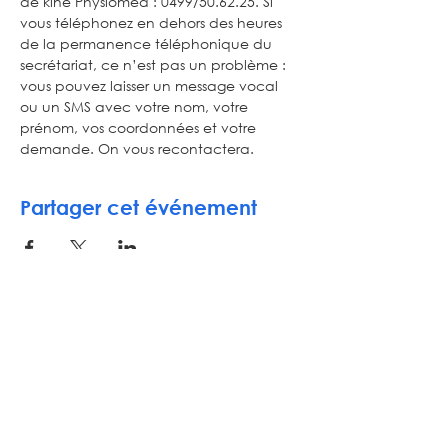
de kiné Physiomed : 0499/50.62.25. Si 
vous téléphonez en dehors des heures 
de la permanence téléphonique du 
secrétariat, ce n’est pas un problème : 
vous pouvez laisser un message vocal 
ou un SMS avec votre nom, votre 
prénom, vos coordonnées et votre 
demande. On vous recontactera.
Partager cet événement
Inscrivez-vous à notre newsletter
E-mail
S'ABONNER