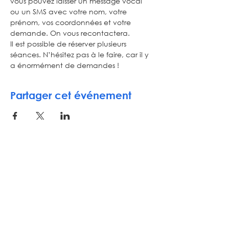
vous pouvez laisser un message vocal 
ou un SMS avec votre nom, votre 
prénom, vos coordonnées et votre 
demande. On vous recontactera.
Il est possible de réserver plusieurs 
séances. N’hésitez pas à le faire, car il y 
a énormément de demandes !
Partager cet événement
Inscrivez-vous à notre newsletter
E-mail
S'ABONNER