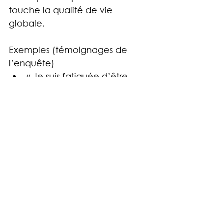
touche la qualité de vie 
globale.
Exemples (témoignages de 
l’enquête)
« Je suis fatiguée d’être 
fatiguée. »
« J’ai essayé de retrouver 
un emploi… je ne tenais 
pas en temps plein, j’étais 
épuisée, je suis tombée en 
dépression. »
« Enseignante… j’adore 
mon métier mais le corps 
ne suit plus. »