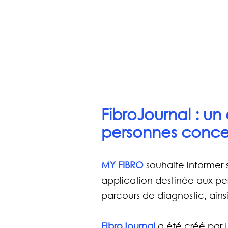
FibroJournal : un 
personnes concer
MY FIBRO
 souhaite informer
application destinée aux pe
parcours de diagnostic, ain
FibroJournal
 a été créé par L