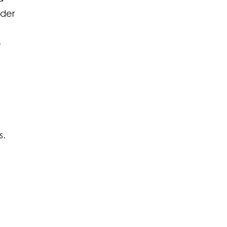
der 
 
. 
 