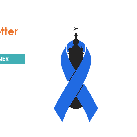
tter
NER