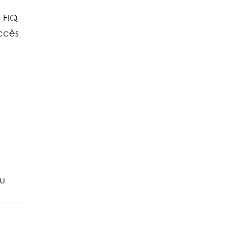
 FIQ-
ccès 
u 