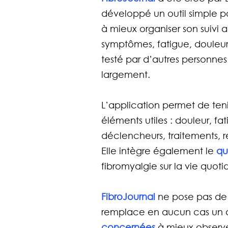
développé un outil simple po
à mieux organiser son suivi 
symptômes, fatigue, douleur,
testé par d’autres personne
largement.
L’application permet de tenir
éléments utiles : douleur, f
déclencheurs, traitements, 
Elle intègre également le 
qu
fibromyalgie sur la vie quoti
FibroJournal
 ne pose pas de
remplace en aucun cas un av
concernées
 à mieux observe