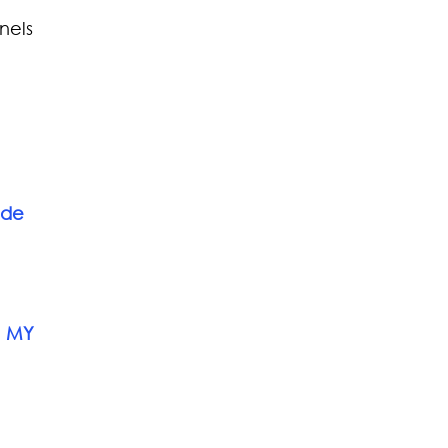
nels 
 
 de 
 
MY 