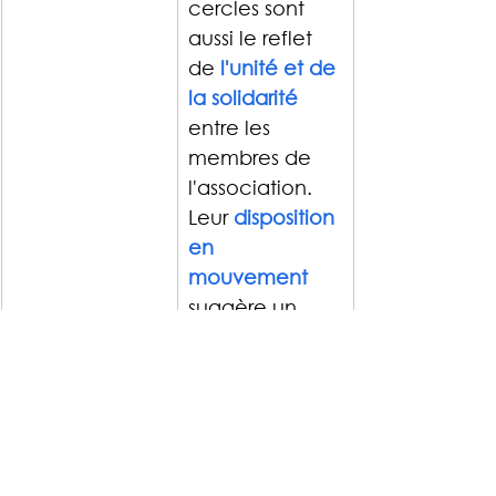
cercles sont 
aussi le reflet 
de 
l'unité et de 
la solidarité
entre les 
membres de 
l'association. 
Leur 
disposition 
en 
mouvement
suggère un 
élan collectif, 
une 
dynamique qui 
permet de 
s'élever au-
delà de la 